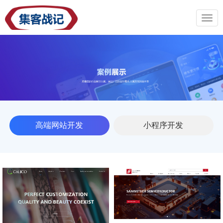
Toggl
navig
高端网站开发
小程序开发