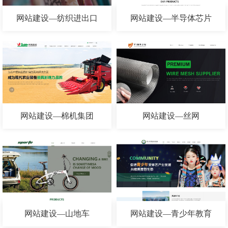
网站建设—纺织进出口
网站建设—半导体芯片
网站建设—棉机集团
网站建设—丝网
网站建设—山地车
网站建设—青少年教育