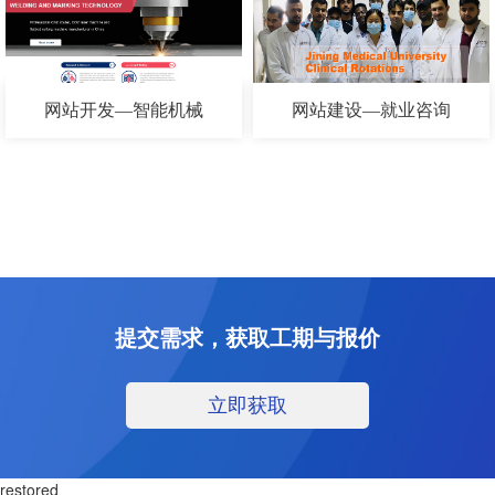
网站开发—智能机械
网站建设—就业咨询
提交需求，获取工期与报价
立即获取
restored